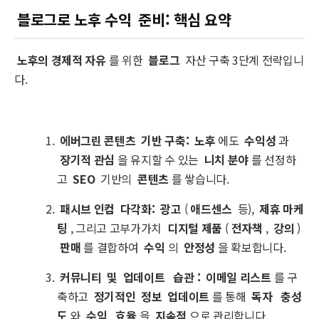
블로그로 노후 수익
준비: 핵심 요약
노후의 경제적 자유
를 위한
블로그
자산 구축 3단계 전략입니
다.
에버그린 콘텐츠
기반 구축:
노후
에도
수익성
과
장기적 관심
을 유지할 수 있는
니치 분야
를 선정하
고
SEO
기반의
콘텐츠
를 쌓습니다.
패시브 인컴
다각화:
광고
(
애드센스
등),
제휴 마케
팅
, 그리고 고부가가치
디지털 제품
(
전자책
,
강의
)
판매
를 결합하여
수익
의
안정성
을 확보합니다.
커뮤니티
및
업데이트
습관
:
이메일 리스트
를 구
축하고
정기적인
정보
업데이트
를 통해
독자
충성
도
와
수익
효율
을
지속적
으로 관리합니다.