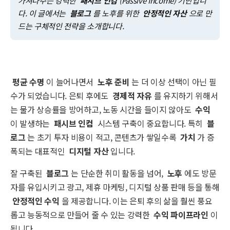
가져다주는 강력한
패시브 인컴
(Passive Income) 기반입니
다. 이 글에서는
블로그
를 노후를 위한
안정적인 자산
으로 만
드는 구체적인 전략을 소개합니다.
평균 수명
이 늘어나면서
노후 준비
는 더 이상 선택이 아닌 필
수가 되었습니다. 은퇴 후에도
경제적 자유
를 유지하기 위해서
는 물가 상승률을 방어하고, 노동 시간을 들이지 않아도
수익
이 발생하는
패시브 인컴
시스템 구축이 중요합니다. 특히
블
로그
는 초기 투자 비용이 적고, 콘텐츠가 쌓일수록
가치
가 증
폭되는 대표적인
디지털 자산
입니다.
잘 구축된
블로그
는 단순한 취미 활동을 넘어,
노후
에도 방문
자를 유입시키고 광고, 제휴 마케팅, 디지털 상품 판매 등을 통해
안정적인 수익
을 제공합니다. 이는 은퇴 후의 삶을 훨씬 풍요
롭고 능동적으로 만들어 줄 수 있는 강력한
수익 파이프라인
이
됩니다.