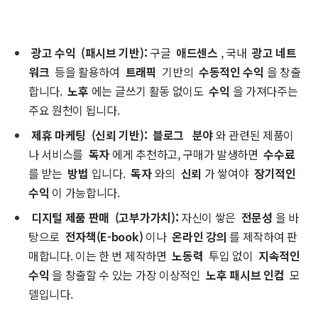
광고 수익
(패시브 기반):
구글
애드센스
, 국내
광고 네트
워크
등을 활용하여
트래픽
기반의
수동적인 수익
을 창출
합니다.
노후
에는 글쓰기 활동 없이도
수익
을 가져다주는
주요 원천이 됩니다.
제휴 마케팅
(신뢰 기반):
블로그
분야
와 관련된 제품이
나 서비스를
독자
에게 추천하고, 구매가 발생하면
수수료
를 받는
방법
입니다.
독자
와의
신뢰
가 쌓여야
장기적인
수익
이 가능합니다.
디지털 제품 판매
(고부가가치):
자신이 쌓은
전문성
을 바
탕으로
전자책(E-book)
이나
온라인 강의
를 제작하여 판
매합니다. 이는 한 번 제작하면
노동력
투입 없이
지속적인
수익
을 창출할 수 있는 가장 이상적인
노후 패시브 인컴
모
델입니다.