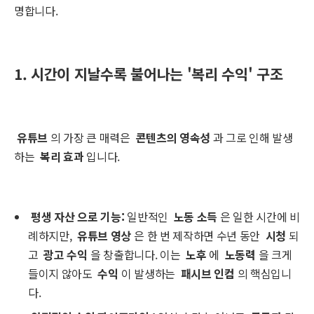
명합니다.
1. 시간이 지날수록 불어나는 '복리 수익' 구조
유튜브
의 가장 큰 매력은
콘텐츠의 영속성
과 그로 인해 발생
하는
복리 효과
입니다.
평생 자산
으로 기능:
일반적인
노동 소득
은 일한 시간에 비
례하지만,
유튜브 영상
은 한 번 제작하면 수년 동안
시청
되
고
광고 수익
을 창출합니다. 이는
노후
에
노동력
을 크게
들이지 않아도
수익
이 발생하는
패시브 인컴
의 핵심입니
다.