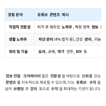
경험 분야
유튜브
콘텐츠
예시
직업적 전문성
퇴직 후 재취업
노하우
, 특정 정책
정보
(
예
생활 노하우
자산 관리
(4% 법칙 등), 건강
관리
, 귀농/
취미 및 기술
요리
, 공예,
악기
연주,
DIY
등
정보 전달
크리에이터
들은
전문성
을 바탕으로
신뢰성
있는
콘텐츠
를 지속적으로 제공할 수 있으며, 이는
유튜브
수익
을
넘어
브랜딩
과
강의
등으로
수익
을 확대하는 기반이 됩니다.