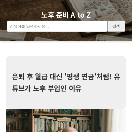
노후 준비 A to Z
검색
은퇴 후 월급 대신 '평생 연금'처럼! 유
튜브가 노후 부업인 이유