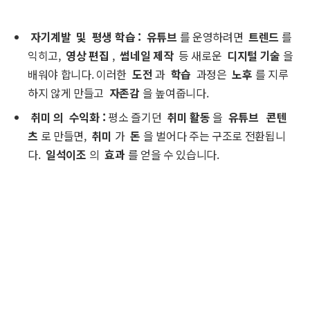
자기계발
및
평생 학습
:
유튜브
를 운영하려면
트렌드
를
익히고,
영상 편집
,
썸네일 제작
등 새로운
디지털 기술
을
배워야 합니다. 이러한
도전
과
학습
과정은
노후
를 지루
하지 않게 만들고
자존감
을 높여줍니다.
취미
의
수익화
:
평소 즐기던
취미 활동
을
유튜브
콘텐
츠
로 만들면,
취미
가
돈
을 벌어다 주는 구조로 전환됩니
다.
일석이조
의
효과
를 얻을 수 있습니다.