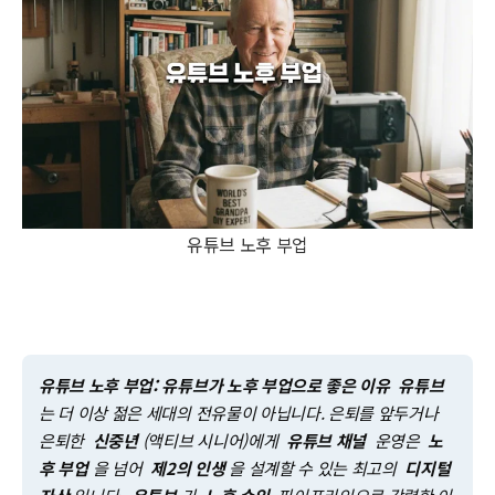
유튜브 노후 부업
유튜브 노후 부업: 유튜브가 노후 부업으로 좋은 이유
유튜브
는 더 이상 젊은 세대의 전유물이 아닙니다. 은퇴를 앞두거나
은퇴한
신중년
(액티브 시니어)에게
유튜브 채널
운영은
노
후 부업
을 넘어
제2의 인생
을 설계할 수 있는 최고의
디지털