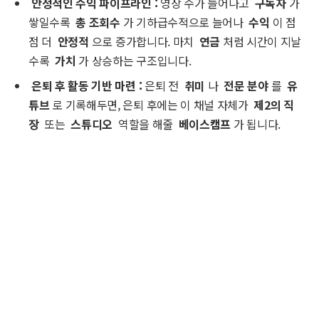
안정적인 수익 파이프라인
:
영상 수가 늘어나고
구독자
가
쌓일수록
총 조회수
가 기하급수적으로 늘어나
수익
이 점
점 더
안정적
으로 증가합니다. 마치
연금
처럼 시간이 지날
수록
가치
가 상승하는 구조입니다.
은퇴 후 활동 기반 마련
:
은퇴 전
취미
나
전문 분야
를
유
튜브
로 기록해두면, 은퇴 후에는 이 채널 자체가
제2의 직
장
또는
스튜디오
역할을 해줄
베이스캠프
가 됩니다.