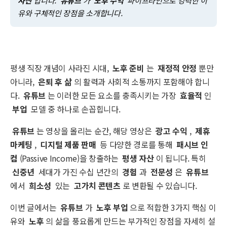
자산
입니다.
유튜브
가
노후 수익
파이프라인으로 강력한 이
유와 구체적인 장점을 소개합니다.
평생 직장 개념이 사라진 시대,
노후 준비
는
재정적 안정
뿐만
아니라,
은퇴 후 삶
의 활력과 사회적 소통까지 포함해야 합니
다.
유튜브
는 이러한 모든 요소를 충족시키는 가장
효율적
인
부업
모델 중 하나로 손꼽힙니다.
유튜브
는 영상을 올리는 순간, 해당 영상은
광고 수익
,
제휴
마케팅
,
디지털 제품 판매
등 다양한 경로를 통해
패시브 인
컴
(Passive Income)을 창출하는
평생 자산
이 됩니다. 특히
신중년
세대가 가진 수십 년간의
경험
과
전문성
은
유튜브
에서
희소성
있는
고가치 콘텐츠
로 변환될 수 있습니다.
이번 글에서는
유튜브
가
노후 부업
으로 적합한 3가지 핵심 이
유와
노후
의 삶을 풍요롭게 만드는 부가적인 장점을 자세히 설