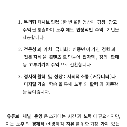
복리형 패시브 인컴
:
한 번 올린 영상이
평생
광고
수익
을 창출하여
노후
에도
안정적인
수익
기반을
제공합니다.
전문성
의
가치
극대화
:
신중년
이 가진
경험
과
전문 지식
을
콘텐츠
로 만들어
전자책
,
강의
판매
등
고부가가치 수익
으로 전환합니다.
정서적 활력
및
성장
:
사회적 소통
(
커뮤니티
)과
디지털 기술
학습
을 통해
노후
의
활력
과
자존감
을 높여줍니다.
유튜브
채널
운영
은 초기에는
시간
과
노력
이 필요하지만,
이는
노후
의
경제적
/비경제적
자유
를 위한 가장
가치
있는