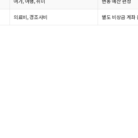
여가, 여행, 취미
변동 예산 편성
의료비, 경조사비
별도 비상금 계좌